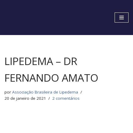
Pular
para
o
conteúdo
LIPEDEMA – DR
FERNANDO AMATO
por
Associação Brasileira de Lipedema
20 de janeiro de 2021
2 comentários