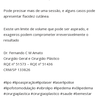
Pode precisar mais de uma sessão, e alguns casos pode
apresentar flacidez cutânea.
Existe um limite de volume que pode ser aspirado, e
exageiros podem comprometer irreversivelmente o
resultado
Dr. Fernando C M Amato
Cirurgião Geral e Cirurgião Plástico
RQE nº 51573 – RQE nº 51436
CRM/SP 133826
#lipo #lipoaspiração#lipolaser #laserlipolise
#lipofotomodulação #vibrolipo #lipedema #xôlipedema
#cirurgiaplastica #cirurgiaoplastico #saude #bemestar