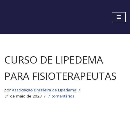
Pular
para
o
conteúdo
CURSO DE LIPEDEMA
PARA FISIOTERAPEUTAS
por
Associação Brasileira de Lipedema
31 de maio de 2023
7 comentários