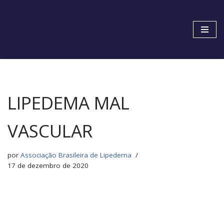
Pular
para
o
conteúdo
LIPEDEMA MAL
VASCULAR
por
Associação Brasileira de Lipedema
17 de dezembro de 2020