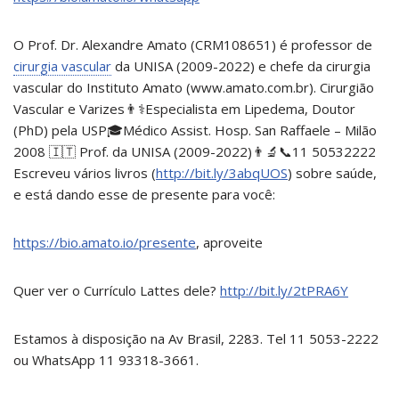
O Prof. Dr. Alexandre Amato (CRM108651) é professor de
cirurgia vascular
da UNISA (2009-2022) e chefe da cirurgia
vascular do Instituto Amato (www.amato.com.br). Cirurgião
Vascular e Varizes👨⚕Especialista em Lipedema, Doutor
(PhD) pela USP🎓Médico Assist. Hosp. San Raffaele – Milão
2008 🇮🇹 Prof. da UNISA (2009-2022)👨🔬📞11 50532222
Escreveu vários livros (
http://bit.ly/3abqUOS
) sobre saúde,
e está dando esse de presente para você:
https://bio.amato.io/presente
, aproveite
Quer ver o Currículo Lattes dele?
http://bit.ly/2tPRA6Y
Estamos à disposição na Av Brasil, 2283. Tel 11 5053-2222
ou WhatsApp 11 93318-3661.