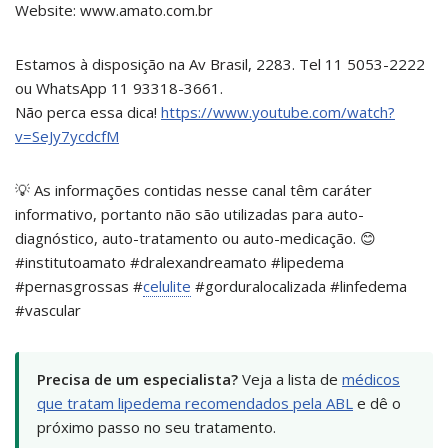
Website: www.amato.com.br
Estamos à disposição na Av Brasil, 2283. Tel 11 5053-2222
ou WhatsApp 11 93318-3661.
Não perca essa dica!
https://www.youtube.com/watch?
v=SeJy7ycdcfM
💡 As informações contidas nesse canal têm caráter
informativo, portanto não são utilizadas para auto-
diagnóstico, auto-tratamento ou auto-medicação. 😊
#institutoamato #dralexandreamato #lipedema
#pernasgrossas #
celulite
#gorduralocalizada #linfedema
#vascular
Precisa de um especialista?
Veja a lista de
médicos
que tratam lipedema recomendados pela ABL
e dê o
próximo passo no seu tratamento.