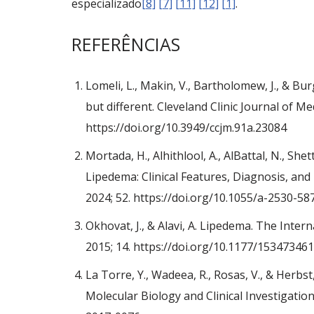
especializado
[8]
[7]
[11]
[12]
[1]
.
REFERÊNCIAS
Lomeli, L., Makin, V., Bartholomew, J., & B
but different. Cleveland Clinic Journal of Med
https://doi.org/10.3949/ccjm.91a.23084
Mortada, H., Alhithlool, A., AlBattal, N., Shett
Lipedema: Clinical Features, Diagnosis, and
2024; 52. https://doi.org/10.1055/a-2530-58
Okhovat, J., & Alavi, A. Lipedema. The Inte
2015; 14. https://doi.org/10.1177/1534734
La Torre, Y., Wadeea, R., Rosas, V., & Herbs
Molecular Biology and Clinical Investigation