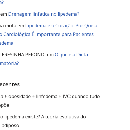
a?
em
Drenagem linfatica no lipedema?
ia mota
em
Lipedema e o Coração: Por Que a
o Cardiológica É Importante para Pacientes
pedema
 TERESINHA PERONDI
em
O que é a Dieta
amatória?
recentes
a + obesidade + linfedema + IVC: quando tudo
epõe
o lipedema existe? A teoria evolutiva do
 adiposo