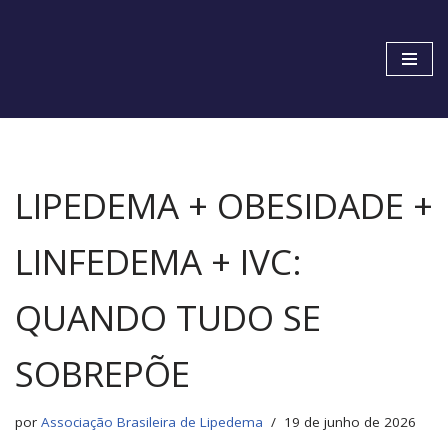
Pular
para
o
conteúdo
LIPEDEMA + OBESIDADE +
LINFEDEMA + IVC:
QUANDO TUDO SE
SOBREPÕE
por
Associação Brasileira de Lipedema
19 de junho de 2026